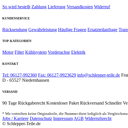
So wird bestellt
Zahlung
Lieferung
Versandkosten
Widerruf
KUNDENSERVICE
Rücksendung
Gewährleistung
Häufige Fragen
Ersatzteilanfrage
Tran
TOP-KATEGORIEN
Motor
Filter
Kühlsystem
Vorderachse
Elektrik
KONTAKT
Tel: 06127-992360
Fax: 06127-9923629
info@schlepper-teile.de
Fra
D - 65527 Niedernhausen
VERSAND
90 Tage Rückgaberecht
Kostenloser Paket Rückversand
Schneller Ve
* Wir vertreiben keine Originalteile, die Nummer dient lediglich als Vergleichsn
Jobs / Karriere
Datenschutz
Impressum
AGB
Widerrufsrecht
© Schlepper-Teile.de