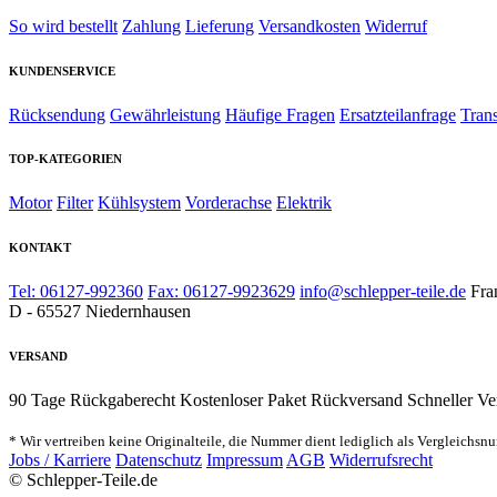
So wird bestellt
Zahlung
Lieferung
Versandkosten
Widerruf
KUNDENSERVICE
Rücksendung
Gewährleistung
Häufige Fragen
Ersatzteilanfrage
Tran
TOP-KATEGORIEN
Motor
Filter
Kühlsystem
Vorderachse
Elektrik
KONTAKT
Tel: 06127-992360
Fax: 06127-9923629
info@schlepper-teile.de
Fra
D - 65527 Niedernhausen
VERSAND
90 Tage Rückgaberecht
Kostenloser Paket Rückversand
Schneller Ve
* Wir vertreiben keine Originalteile, die Nummer dient lediglich als Vergleichsn
Jobs / Karriere
Datenschutz
Impressum
AGB
Widerrufsrecht
© Schlepper-Teile.de